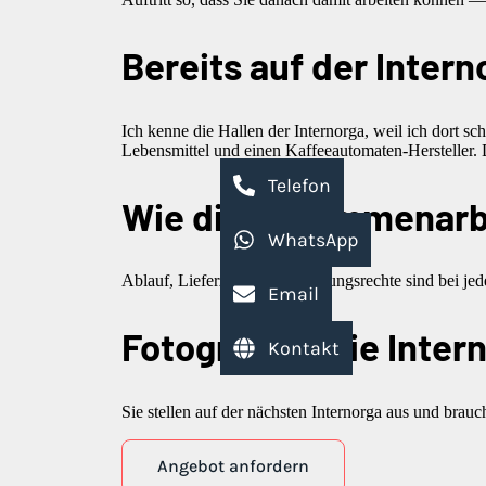
Bereits auf der Intern
Ich kenne die Hallen der Internorga, weil ich dort s
Lebensmittel und einen Kaffeeautomaten-Hersteller. Dr
Telefon
Wie die Zusammenarbe
WhatsApp
Ablauf, Lieferzeiten und Nutzungsrechte sind bei je
Email
Fotograf für die Inte
Kontakt
Sie stellen auf der nächsten Internorga aus und brauc
Angebot anfordern