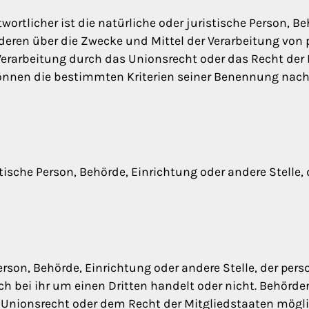
wortlicher ist die natürliche oder juristische Person, B
nderen über die Zwecke und Mittel der Verarbeitung vo
 Verarbeitung durch das Unionsrecht oder das Recht der
können die bestimmten Kriterien seiner Benennung na
istische Person, Behörde, Einrichtung oder andere Stell
Person, Behörde, Einrichtung oder andere Stelle, der pe
ch bei ihr um einen Dritten handelt oder nicht. Behörd
nionsrecht oder dem Recht der Mitgliedstaaten mögl