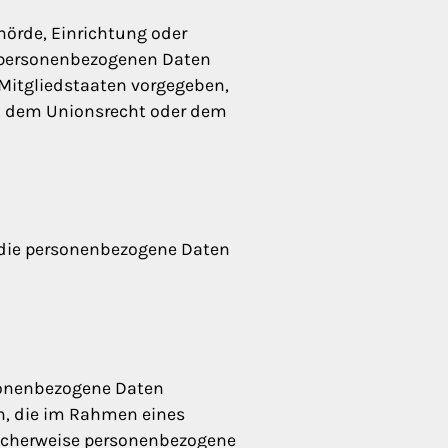
ehörde, Einrichtung oder
n personenbezogenen Daten
 Mitgliedstaaten vorgegeben,
ch dem Unionsrecht oder dem
e, die personenbezogene Daten
rsonenbezogene Daten
en, die im Rahmen eines
icherweise personenbezogene