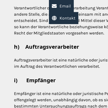
Email
Verantwortlicher oder für die Verarbeitung Verant
andere Stelle, die allein oder gemeinsam mit a
Kontakt
entscheidet. Sind die Zwecke und Mittel dieser
so kann der Verantwortliche beziehungsweise 
Recht der Mitgliedstaaten vorgesehen werden.
h) Auftragsverarbeiter
Auftragsverarbeiter ist eine natürliche oder jur
im Auftrag des Verantwortlichen verarbeitet.
i) Empfänger
Empfänger ist eine natürliche oder juristische 
offengelegt werden, unabhängig davon, ob es si
bestimmten Untersuchungsauftrags nach dem U